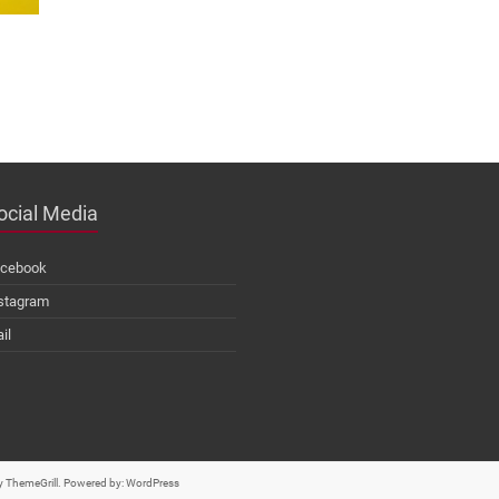
ocial Media
cebook
stagram
il
 ThemeGrill. Powered by:
WordPress