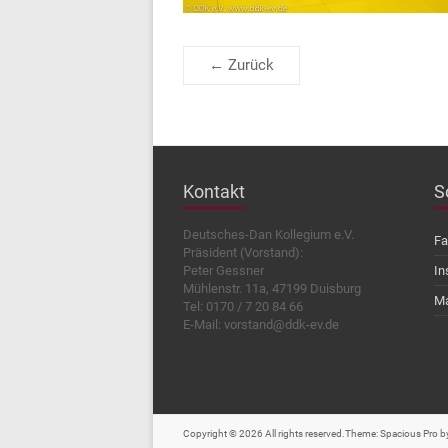
← Zurück
Kontakt
S
Deutsches-Dan Kollegium e.V.
Fa
Präsident (Vorstand):
Peter Gessner
In
Mühlenstr. 11a, 47199 Duisburg
Ma
Tel: 0170 / 7 20 84 66
E-Mail: vorstand@ddk-ev.de
Copyright © 2026
All rights reserved.Theme:
Spacious Pro
by