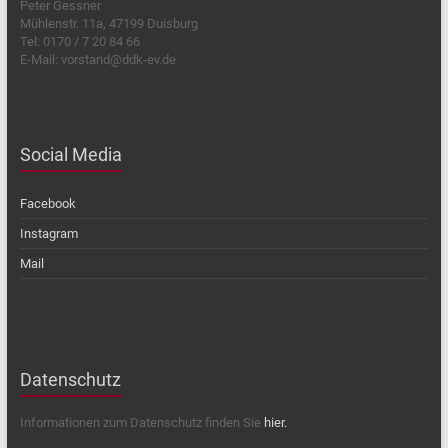
Peter Gessner
Mühlenstr. 11a, 47199 Duisburg
Tel: 0170 / 7 20 84 66
E-Mail: vorstand@ddk-ev.de
Social Media
Facebook
Instagram
Mail
Datenschutz
Informationen zum Datenschutz finden Sie
hier.