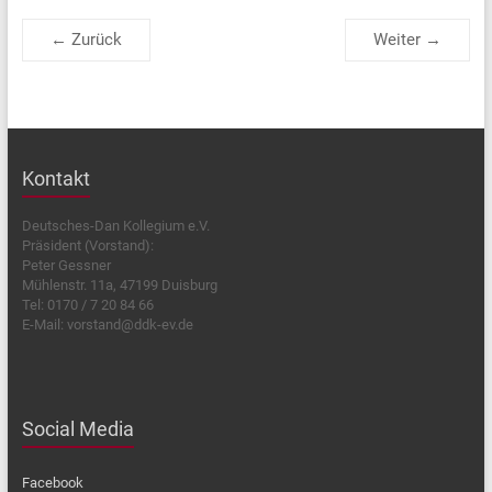
← Zurück
Weiter →
Kontakt
Deutsches-Dan Kollegium e.V.
Präsident (Vorstand):
Peter Gessner
Mühlenstr. 11a, 47199 Duisburg
Tel: 0170 / 7 20 84 66
E-Mail: vorstand@ddk-ev.de
Social Media
Facebook