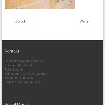
← Zurück
Weiter →
Kontakt
Deutsches-Dan Kollegium e.V.
Präsident (Vorstand):
Peter Gessner
Mühlenstr. 11a, 47199 Duisburg
Tel: 0170 / 7 20 84 66
E-Mail: vorstand@ddk-ev.de
Social Media