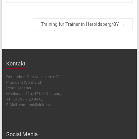
Training für Trainer in Heroldsberg/BY
→
Kontakt
Deutsches-Dan Kollegium e.V.
Präsident (Vorstand):
Peter Gessner
Mühlenstr. 11a, 47199 Duisburg
Tel: 0170 / 7 20 84 66
E-Mail: vorstand@ddk-ev.de
Social Media