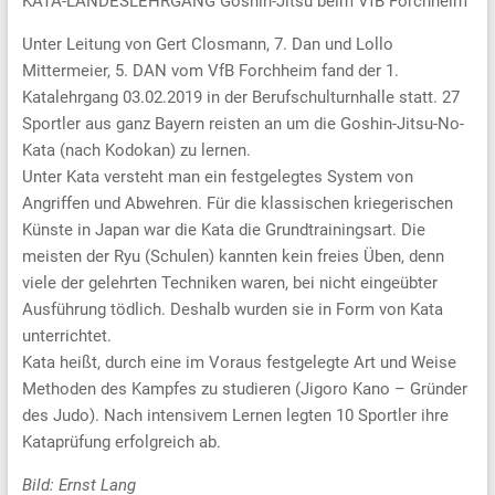
KATA-LANDESLEHRGANG Goshin-Jitsu beim VfB Forchheim
Unter Leitung von Gert Closmann, 7. Dan und Lollo
Mittermeier, 5. DAN vom VfB Forchheim fand der 1.
Katalehrgang 03.02.2019 in der Berufschulturnhalle statt. 27
Sportler aus ganz Bayern reisten an um die Goshin-Jitsu-No-
Kata (nach Kodokan) zu lernen.
Unter Kata versteht man ein festgelegtes System von
Angriffen und Abwehren. Für die klassischen kriegerischen
Künste in Japan war die Kata die Grundtrainingsart. Die
meisten der Ryu (Schulen) kannten kein freies Üben, denn
viele der gelehrten Techniken waren, bei nicht eingeübter
Ausführung tödlich. Deshalb wurden sie in Form von Kata
unterrichtet.
Kata heißt, durch eine im Voraus festgelegte Art und Weise
Methoden des Kampfes zu studieren (Jigoro Kano – Gründer
des Judo). Nach intensivem Lernen legten 10 Sportler ihre
Kataprüfung erfolgreich ab.
Bild: Ernst Lang