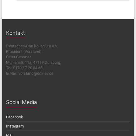
Kontakt
Deutsches-Dan Kollegium e.V.
Präsident (Vorstand):
Peter Gessner
Mühlenstr. 11a, 47199 Duisburg
Tel: 0170 / 7 20 84 66
E-Mail: vorstand@ddk-ev.de
Social Media
Facebook
Instagram
Mail