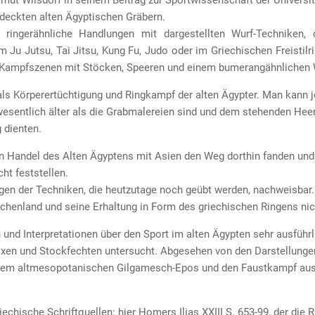
deckten alten Ägyptischen Gräbern.
ringerähnliche Handlungen mit dargestellten Wurf-Techniken,
m Ju Jutsu, Tai Jitsu, Kung Fu, Judo oder im Griechischen Freistilr
 Kampfszenen mit Stöcken, Speeren und einem bumerangähnlichen W
n als Körperertüchtigung und Ringkampf der alten Ägypter. Man kann
esentlich älter als die Grabmalereien sind und dem stehenden Hee
 dienten.
n Handel des Alten Ägyptens mit Asien den Weg dorthin fanden und 
ht feststellen.
en der Techniken, die heutzutage noch geübt werden, nachweisbar. 
henland und seine Erhaltung in Form des griechischen Ringens nich
nd Interpretationen über den Sport im alten Ägypten sehr ausführli
oxen und Stockfechten untersucht. Abgesehen von den Darstellungen
dem altmesopotanischen Gilgamesch-Epos und den Faustkampf aus 
iechische Schriftquellen: hier Homers Ilias XXIII S. 653-99, der di