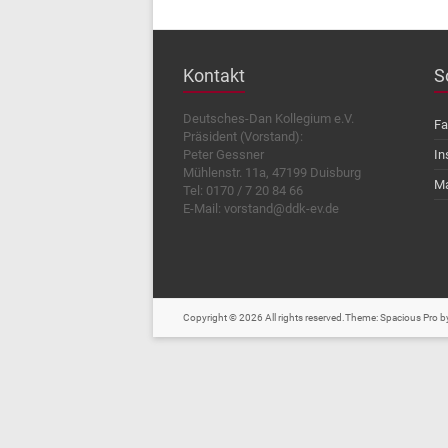
Kontakt
S
Deutsches-Dan Kollegium e.V.
Fa
Präsident (Vorstand):
Peter Gessner
In
Mühlenstr. 11a, 47199 Duisburg
Ma
Tel: 0170 / 7 20 84 66
E-Mail: vorstand@ddk-ev.de
Copyright © 2026
All rights reserved.Theme:
Spacious Pro
by