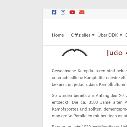
Skip
to
content
Home
Offizielles
Über DDK
Gewachsene Kampfkulturen sind bekannt
unterschiedliche Kampfstile entwickelt.
bekannt ist jedoch, dass Kampfkulture
So wurden bereits am Anfang des 20. J
entdeckt. Die ca. 3500 Jahre alten A
Kampfsportes und sollten. dementsprec
man große Parallelen mit heutigen asia
Bereits im Jahr 1939 veröffentlichte He