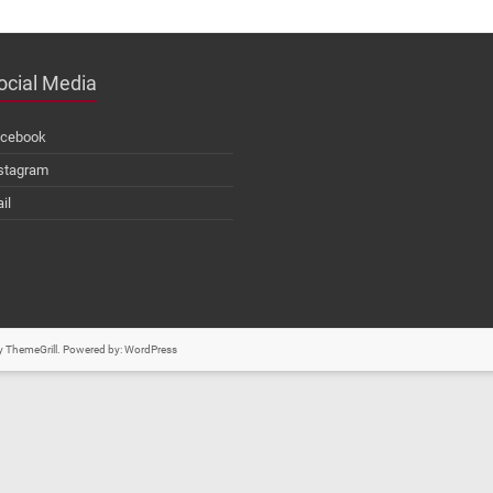
ocial Media
cebook
stagram
il
 ThemeGrill. Powered by:
WordPress