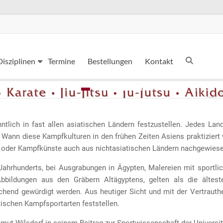
Disziplinen
Termine
Bestellungen
Kontakt
lich in fast allen asiatischen Ländern festzustellen. Jedes Lan
 Wann diese Kampfkulturen in den frühen Zeiten Asiens praktiziert 
n oder Kampfkünste auch aus nichtasiatischen Ländern nachgewiese
ahrhunderts, bei Ausgrabungen in Ägypten, Malereien mit sportli
bbildungen aus den Gräbern Altägyptens, gelten als die ältest
hend gewürdigt werden. Aus heutiger Sicht und mit der Vertrauth
tischen Kampfsportarten feststellen.
lmut Wilsdorf in seinem Beitrag zur Sportwissenschaft der Universi