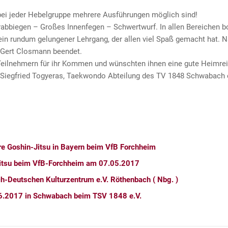
s bei jeder Hebelgruppe mehrere Ausführungen möglich sind!
bbiegen – Großes Innenfegen – Schwertwurf. In allen Bereichen bot
l ein rundum gelungener Lehrgang, der allen viel Spaß gemacht ha
 Gert Closmann beendet.
 Teilnehmern für ihr Kommen und wünschten ihnen eine gute Heimrei
i Siegfried Togyeras, Taekwondo Abteilung des TV 1848 Schwabach e.
e Goshin-Jitsu in Bayern beim VfB Forchheim
itsu beim VfB-Forchheim am 07.05.2017
h-Deutschen Kulturzentrum e.V. Röthenbach ( Nbg. )
6.2017 in Schwabach beim TSV 1848 e.V.