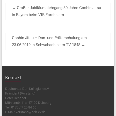
←
Großer Jubiläumslehrgang 30 Jahre Goshin-Jitsu
in Bayern beim VfB Forchheim
Goshin-Jitsu – Dan- und Prüferschulung am
23.06.2019 in Schwabach beim TV 1848
→
Kontakt
Deutsches-Dan Kollegium e.V.
Präsident (Vorstand):
Peter Gessner
Mühlenstr. 11a, 47199 Duisburg
Tel: 0170 / 7 20 84 66
E-Mail: vorstand@ddk-ev.de