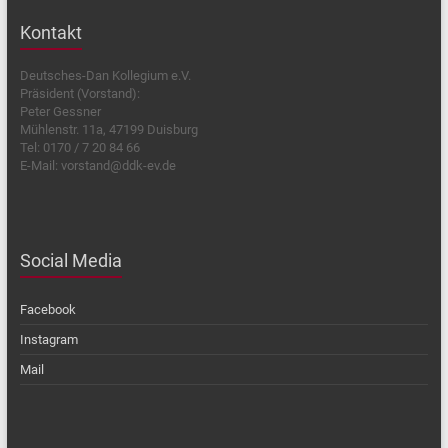
Kontakt
Deutsches-Dan Kollegium e.V.
Präsident (Vorstand):
Peter Gessner
Mühlenstr. 11a, 47199 Duisburg
Tel: 0170 / 7 20 84 66
E-Mail: vorstand@ddk-ev.de
Social Media
Facebook
Instagram
Mail