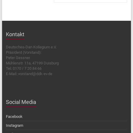
Kontakt
Deutsches-Dan Kollegium e.V.
Präsident (Vorstand):
Peter Gessner
Mühlenstr. 11a, 47199 Duisburg
Tel: 0170 / 7 20 84 66
E-Mail: vorstand@ddk-ev.de
Social Media
Facebook
Instagram