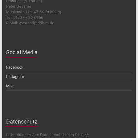
Präsident (Vorstand):
Peter Gessner
Mühlenstr. 11a, 47199 Duisburg
Tel: 0170 / 7 20 84 66
E-Mail: vorstand@ddk-ev.de
Social Media
Facebook
Instagram
Mail
Datenschutz
Informationen zum Datenschutz finden Sie
hier.