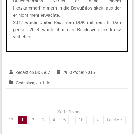
Dialysetermins verfiel er nach einem
Herzkammerflimmern in die Bewußtlosigkeit, aus der
er nicht mehr erwachte.
2012 wurde Dieter Rast vom DDK mit dem 8. Dan
geehrt. 2014 wurde ihm das Bundesverdienstkreuz
verliehen.
Redaktion DDK e.V.
29. Oktober 2016
Gedenken
,
Ju Jutsu
Seite 1 von
13
1
2
3
4
5
...
10
...
»
Letzte »