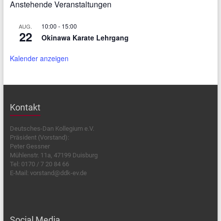
Anstehende Veranstaltungen
10:00
-
15:00
AUG.
22
Okinawa Karate Lehrgang
Kalender anzeigen
Kontakt
Deutsches-Dan Kollegium e.V.
Präsident (Vorstand):
Peter Gessner
Mühlenstr. 11a, 47199 Duisburg
Tel: 0170 / 7 20 84 66
E-Mail: vorstand@ddk-ev.de
Social Media