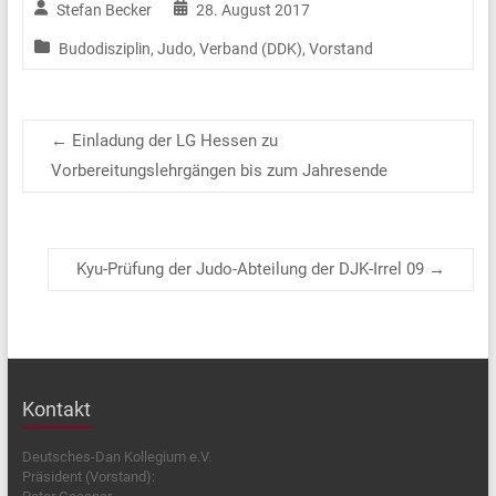
Stefan Becker
28. August 2017
Budodisziplin
,
Judo
,
Verband (DDK)
,
Vorstand
←
Einladung der LG Hessen zu
Vorbereitungslehrgängen bis zum Jahresende
Kyu-Prüfung der Judo-Abteilung der DJK-Irrel 09
→
Kontakt
Deutsches-Dan Kollegium e.V.
Präsident (Vorstand):