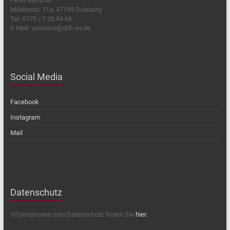
Peter Gessner
Mühlenstr. 11a, 47199 Duisburg
Tel: 0170 / 7 20 84 66
E-Mail: vorstand@ddk-ev.de
Social Media
Facebook
Instagram
Mail
Datenschutz
Informationen zum Datenschutz finden Sie
hier.