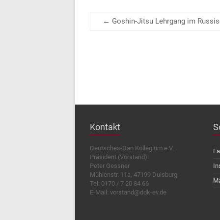
←
Goshin-Jitsu Lehrgang im Russis
Kontakt
S
Deutsches-Dan Kollegium e.V.
Fa
Präsident (Vorstand):
Peter Gessner
In
Mühlenstr. 11a, 47199 Duisburg
Ma
Tel: 0170 / 7 20 84 66
E-Mail: vorstand@ddk-ev.de