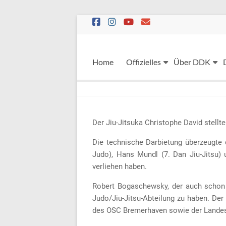
Skip
to
content
Home
Offizielles
Über DDK
Der Jiu-Jitsuka Christophe David stellt
Die technische Darbietung überzeugte
Judo), Hans Mundl (7. Dan Jiu-Jitsu) 
verliehen haben.
Robert Bogaschewsky, der auch schon a
Judo/Jiu-Jitsu-Abteilung zu haben. Der
des OSC Bremerhaven sowie der Landes