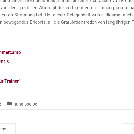
n und einem fröhliches Beisammensein zum Austausch von Freunds
on der speziellen Atmosphäre und gepflegten Umgang untereinan
r guten Stimmung bei. Bei dieser Gelegenheit wurde diesmal auch
ein bewegendes Erlebnis, all die Gratulationsreden von langjährig
ommercamp
 2013
ür Trainer“
6
Tang Soo Do
annt
J