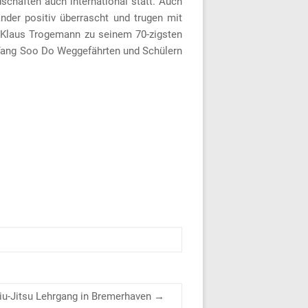
chaften auch international statt. Auch
der positiv überrascht und trugen mit
 Klaus Trogemann zu seinem 70-zigsten
en Tang Soo Do Weggefährten und Schülern
iu-Jitsu Lehrgang in Bremerhaven
→