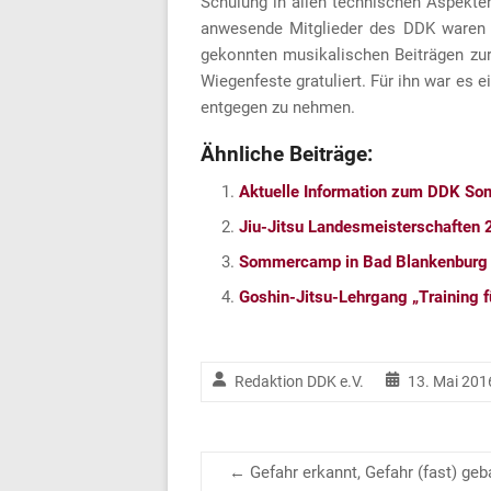
Schulung in allen technischen Aspekte
anwesende Mitglieder des DDK waren v
gekonnten musikalischen Beiträgen zu
Wiegenfeste gratuliert. Für ihn war es 
entgegen zu nehmen.
Ähnliche Beiträge:
Aktuelle Information zum DDK S
Jiu-Jitsu Landesmeisterschaften
Sommercamp in Bad Blankenburg
Goshin-Jitsu-Lehrgang „Training f
Redaktion DDK e.V.
13. Mai 201
←
Gefahr erkannt, Gefahr (fast) geb