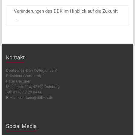
Veränderungen des DDK im Hinblick auf die Zukunft
→
Kontakt
Deutsches-Dan Kollegium e.V.
Präsident (Vorstand):
Peter Gessner
Mühlenstr. 11a, 47199 Duisburg
Tel: 0170 / 7 20 84 66
E-Mail: vorstand@ddk-ev.de
Social Media