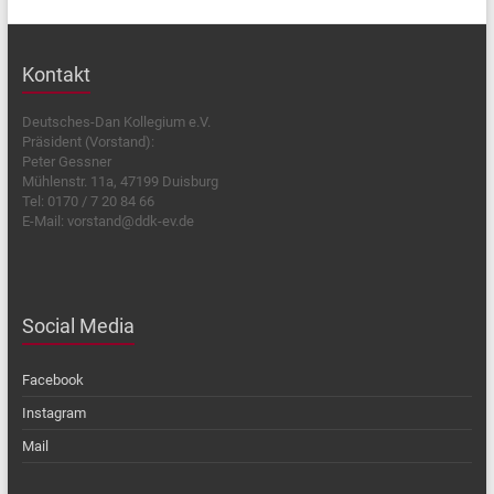
Kontakt
Deutsches-Dan Kollegium e.V.
Präsident (Vorstand):
Peter Gessner
Mühlenstr. 11a, 47199 Duisburg
Tel: 0170 / 7 20 84 66
E-Mail: vorstand@ddk-ev.de
Social Media
Facebook
Instagram
Mail