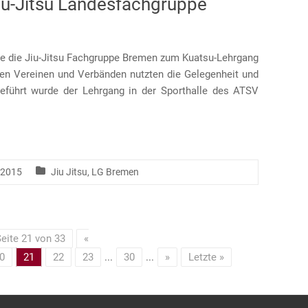
iu-Jitsu Landesfachgruppe
e die Jiu-Jitsu Fachgruppe Bremen zum Kuatsu-Lehrgang
nen Vereinen und Verbänden nutzten die Gelegenheit und
eführt wurde der Lehrgang in der Sporthalle des ATSV
 2015
Jiu Jitsu
,
LG Bremen
eite 21 von 33
«
0
21
22
23
...
30
...
»
Letzte »