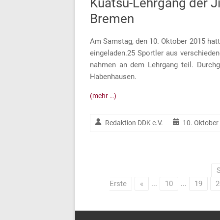
Kuatsu-Lehrgang der J
Bremen
Am Samstag, den 10. Oktober 2015 hatt
eingeladen.25 Sportler aus verschiede
nahmen an dem Lehrgang teil. Durchg
Habenhausen.
(mehr …)
Redaktion DDK e.V.
10. Oktober
S
Erste
«
...
10
...
19
2